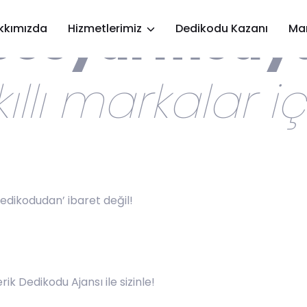
Sosyal medy
kkımızda
Hizmetlerimiz
Dedikodu Kazanı
Mar
ıllı
markalar
iç
edikodudan’ ibaret değil!
ik Dedikodu Ajansı ile sizinle!