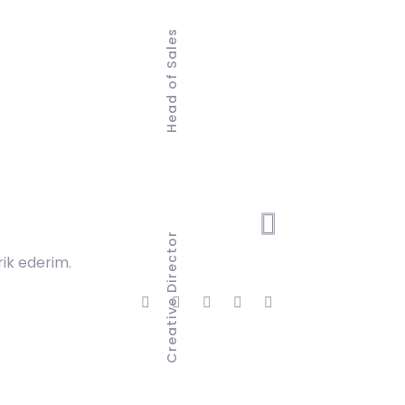
Head of Sales
Creative Director
rik ederim.