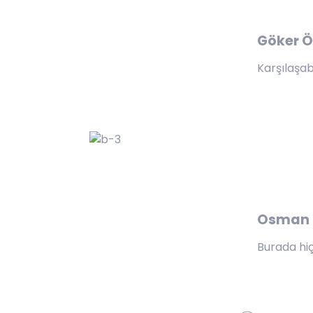
Göker 
Karşılaşab
Osman T
Burada hiç