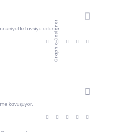
Graphic Designer
mnuniyetle tavsiye ederim.
züme kavuşuyor.