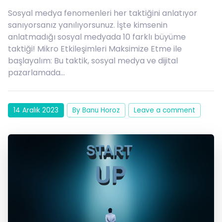
Sosyal medya fenomenleri her taktiğini anlatıyor
sanıyorsanız yanılıyorsunuz. İşte kimsenin
anlatmadığı sosyal medyada 10 farklı büyüme
taktiği! Mikro Etkileşimleri Maksimize Etme ile
başlayalım: Bu taktik, sosyal medya ve dijital
pazarlamada…
14 Aralık 2023
By Banu Horoz
Leave a comment