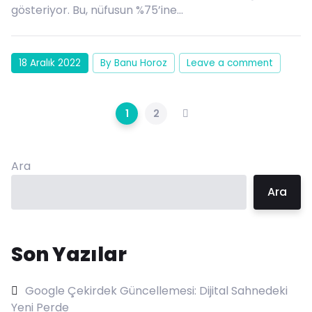
gösteriyor. Bu, nüfusun %75’ine…
18 Aralık 2022
By Banu Horoz
Leave a comment
1
2
Ara
Ara
Son Yazılar
Google Çekirdek Güncellemesi: Dijital Sahnedeki
Yeni Perde