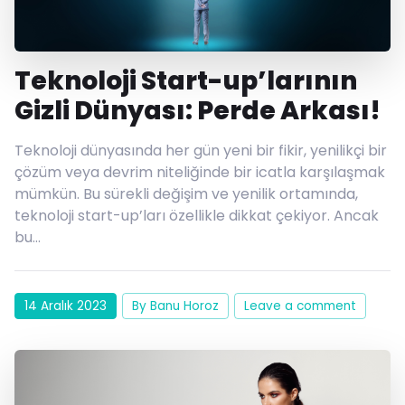
Teknoloji Start-up’larının
Gizli Dünyası: Perde Arkası!
Teknoloji dünyasında her gün yeni bir fikir, yenilikçi bir
çözüm veya devrim niteliğinde bir icatla karşılaşmak
mümkün. Bu sürekli değişim ve yenilik ortamında,
teknoloji start-up’ları özellikle dikkat çekiyor. Ancak
bu…
14 Aralık 2023
By Banu Horoz
Leave a comment