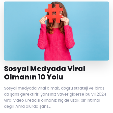
Sosyal Medyada Viral
Olmanın 10 Yolu
Sosyal medyada viral olmak, doğru strateji ve biraz
da şans gerektirir. Şansınız yaver giderse bu yıl 2024
viral video üreticisi olmanız hiç de uzak bir ihtimal
değil. Ama olurda şans…