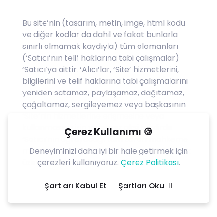
Bu site’nin (tasarım, metin, imge, html kodu
ve diğer kodlar da dahil ve fakat bunlarla
sınırlı olmamak kaydıyla) tüm elemanları
(‘Satıcı’nın telif haklarına tabi çalışmalar)
‘Satıcı’ya aittir. ‘Alıcı’lar, ‘Site’ hizmetlerini,
bilgilerini ve telif haklarına tabi çalışmalarını
yeniden satamaz, paylaşamaz, dağıtamaz,
çoğaltamaz, sergileyemez veya başkasının
‘Site’nin hizmetlerine erişmesine veya
kullanmasına izin veremez aksi takdirde
Çerez Kullanımı 🍪
‘Satıcı’nın uğrayacağı tüm zararı mahkeme
masrafları ve avukatlık ücreti de dahil olmak
Deneyiminizi daha iyi bir hale getirmek için
üzere karşılamakla yükümlü olacaklardır.
çerezleri kullanıyoruz.
Çerez Politikası
.
Şartları Kabul Et
Şartları Oku