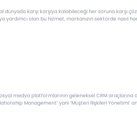
ital dünyada karşı karşıya kalabileceği her soruna karşı çö
aya yardımcı olan bu hizmet, markanızın sektörde nasıl ha
sosyal medya platformlarının geleneksel CRM araçlarına da
ationship Management’ yani ‘Müşteri İlişkileri Yönetimi’ an