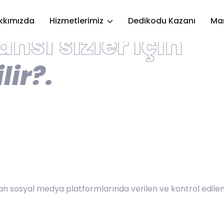
rojeniz Doğru
Elle
kkımızda
Hizmetlerimiz
Dedikodu Kazanı
Mar
nsı sizler için
lir?
.
 sosyal medya platformlarında verilen ve kontrol edilen 